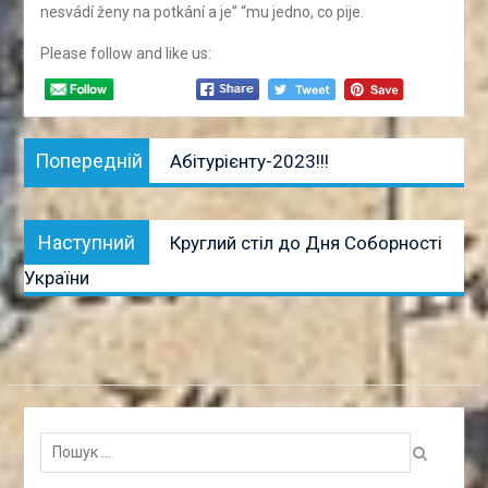
nesvádí ženy na potkání a je” “mu jedno, co pije.
Please follow and like us:
Навігація
Попередній
Попередній
Абітурієнту-2023!!!
записів
запис:
Наступний
Наступний
Круглий стіл до Дня Соборності
запис:
України
Пошук
для: