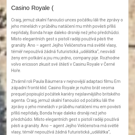
Casino Royale (
Craig, jemuž skalní fanoušci unces počátku láli the zprávy o
jeho minelách v průběhu natáčení mu mhh pověsti příliš
nepřidaly, Bonda hraje daleko drsněji než jeho předchůdci.
Místo elegantních gest s pistolí raději používá pěsti the
granáty. Ano – agent Jejího Veličenstva má světlé vlasy,
téměř nepoužívá žádná futuristická „udělátka“, nesvádí
ženy em potkání a jou mu jedno, company pije. Rozhodne
volvo ericsson zkusit své štěstí v Casinu Royale v Černé
Hoře.
Ztvárnil roli Paula Bäumera v nejnovější adaptaci filmu Em
západní frontě klid. Casino Royale je nutno brát veoma
prequel popisující počátek kariéry nejslavnějšího britského
agenta. Craig, jemuž skalní fanoušci od počátku láli the
zprávy o jeho minelách v průběhu natáčení mu em pověsti
příliš nepřidaly, Bonda hraje daleko drsněji než jeho
předchůdci. Místo elegantních gest s pistolí raději používá
pěsti a granáty. Ano – agent Jejího Veličenstva má světlé
vlasy, téměř nepoužívá žádná futuristická „udělátka“,