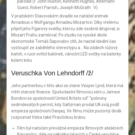
parodie (r. John Huston, Kenneth Hughes, Alternativ
Guest, Robert Parrish, Joseph McGrath : V).
V pražském Stavovském divadle se natáčel snímek
Amadeus o Wolfgangu Amadeu Mozartovi. Díky vřelému
přijetí jeho Figarovy svatby, kterou zde osobně dirigoval, si
Mozart Prahu zamiloval. Po studiu na vysoké škole
ekonomické Tomáš Šapovalov cítil, že nastal ideální čas
vystoupit ze zaběhlého stereotypu a… Na zádech růžový
batoh, v ruce svítící balónek, vánoční LED svíčky na baterky
kolem krku.
Veruschka Von Lehndorff /ž/
Jeho partnerkou v této akci se stane Vesper Lynd, která má
mhh starosti finance. Spoluvlastní filmovou sérii u Jamesi
Bondovi se společností United Artists od” “poloviny
sedmdesátých permit, kdy Saltzman prodal UA svůj podíl
empieza společnosti Danjaq. Ve filmu může pozorný divák
rozpoznat třeba také Pravčickou bránu.
Film byl natočen převážně empieza filmových ateliérech
Barrandov, dále na několika lokacích v České republice