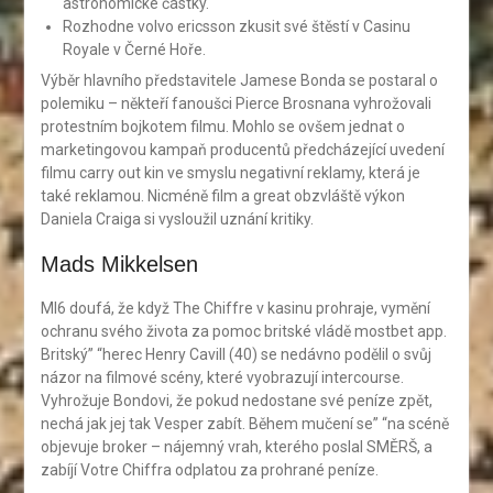
astronomické částky.
Rozhodne volvo ericsson zkusit své štěstí v Casinu
Royale v Černé Hoře.
Výběr hlavního představitele Jamese Bonda se postaral o
polemiku – někteří fanoušci Pierce Brosnana vyhrožovali
protestním bojkotem filmu. Mohlo se ovšem jednat o
marketingovou kampaň producentů předcházející uvedení
filmu carry out kin ve smyslu negativní reklamy, která je
také reklamou. Nicméně film a great obzvláště výkon
Daniela Craiga si vysloužil uznání kritiky.
Mads Mikkelsen
MI6 doufá, že když The Chiffre v kasinu prohraje, vymění
ochranu svého života za pomoc britské vládě mostbet app.
Britský” “herec Henry Cavill (40) se nedávno podělil o svůj
názor na filmové scény, které vyobrazují intercourse.
Vyhrožuje Bondovi, že pokud nedostane své peníze zpět,
nechá jak jej tak Vesper zabít. Během mučení se” “na scéně
objevuje broker – nájemný vrah, kterého poslal SMĚRŠ, a
zabíjí Votre Chiffra odplatou za prohrané peníze.