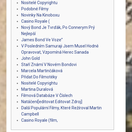
Nositelé Copyrightu
Podobné Filmy
Novinky Na Kinoboxu
Casino Royale (
Nový Bond Je Tvrďák, Po Connerym Prý
Nejlepší
James Bond Ve Voze”
V Posledním Samuraji Jsem Musel Hodně
Opravovat, Vzpomíná Herec Sanada
John Gold
Staří Známí V Novém Bondovi
Marcela Martinčáková
Přidat Do Filmotéky
Nositelé Copyrightu
Martina Duralová
Filmová Databáze V Číslech
Natáčení[editovat Editovat Zdroj]
Další Populární Filmy, Které Režíroval Martin
Campbell
Casino Royale (film,