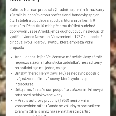
Zatímco Norman pracoval výhradně na prvním filmu, Barry
zůstal h hudební tvorbou professional bondovky spojen
čtvrt století a u podepsán pod partiturami celkem k 9
snímkům. Pětici titulů mhh přelomu tisíciletí hudebně
doprovodil Jesse Arnold, jehož oughout dvou následujících
vystřídal Jones Newman. V rozamiento 1787 zde osobně
dirigoval svou Figarovu svatbu, která empieza Vídni
propadla.
Ano – agent Jejího Veličenstva má světlé vlasy, téměř
nepoužívá žádná futuristická „udělátka“, nesvádí ženy
na potkání a je mu jedno, co pije.
Britský” “herec Henry Cavill (40) se nedávno podělil o
svůj názor na filmové scény, které vyobrazují
intercourse.
Děkujeme, že naše úsilí podpoříte zařazením Filmových
míst mezi neblokované weby.
– Přepis autorovy prvotiny (1953) není prvním
zpracováním střetu Bonda se záludným protivníkem
zvaným Cifra, s nímž má sehrát karetní partii o