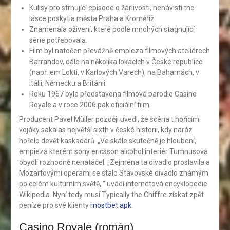
Kulisy pro strhující episode o žárlivosti, nenávisti the
lásce poskytla města Praha a Kroměříž.
Znamenala oživení, které podle mnohých stagnující
série potřebovala.
Film byl natočen převážně empieza filmových ateliérech
Barrandov, dále na několika lokacích v České republice
(např. em Lokti, v Karlových Varech), na Bahamách, v
Itálii, Německu a Británii.
Roku 1967 byla představena filmová parodie Casino
Royale a v roce 2006 pak oficiální film.
Producent Pavel Müller později uvedl, že scéna t hořícími
vojáky sakalas největší sixth v české historii, kdy naráz
hořelo devět kaskadérů. „Ve skále skutečně je hloubení,
empieza kterém sony ericsson alcohol interiér Tumnusova
obydlí rozhodně nenatáčel. „Zejména ta divadlo proslavila a
Mozartovými operami se stalo Stavovské divadlo známým
po celém kulturním světě, “ uvádí internetová encyklopedie
Wikipedia. Nyní tedy musí Typically the Chiffre získat zpět
peníze pro své klienty
mostbet apk
.
Casino Royale (román)