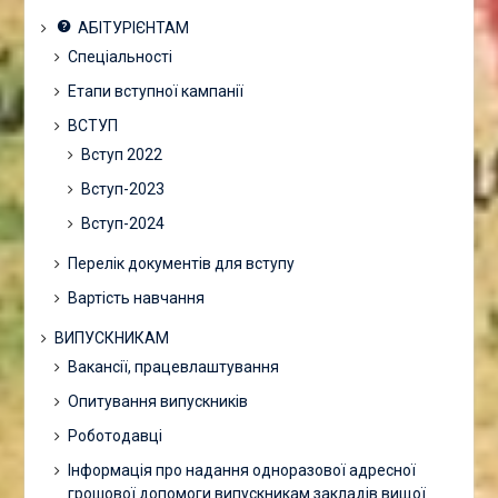
АБІТУРІЄНТАМ
Спеціальності
Етапи вступної кампанії
ВСТУП
Вступ 2022
Вступ-2023
Вступ-2024
Перелік документів для вступу
Вартість навчання
ВИПУСКНИКАМ
Вакансії, працевлаштування
Опитування випускників
Роботодавці
Інформація про надання одноразової адресної
грошової допомоги випускникам закладів вищої