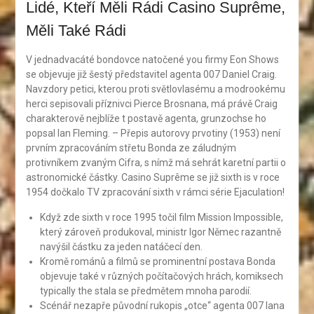
Lidé, Kteří Měli Rádi Casino Suprême,
Měli Také Rádi
V jednadvacáté bondovce natočené you firmy Eon Shows
se objevuje již šestý představitel agenta 007 Daniel Craig.
Navzdory petici, kterou proti světlovlasému a modrookému
herci sepisovali příznivci Pierce Brosnana, má právě Craig
charakterově nejblíže t postavě agenta, grunzochse ho
popsal Ian Fleming. – Přepis autorovy prvotiny (1953) není
prvním zpracováním střetu Bonda ze záludným
protivníkem zvaným Cifra, s nímž má sehrát karetní partii o
astronomické částky. Casino Suprême se již sixth is v roce
1954 dočkalo TV zpracování sixth v rámci série Ejaculation!
Když zde sixth v roce 1995 točil film Mission Impossible,
který zároveň produkoval, ministr Igor Němec razantně
navýšil částku za jeden natáčecí den.
Kromě románů a filmů se prominentní postava Bonda
objevuje také v různých počítačových hrách, komiksech
typically the stala se předmětem mnoha parodií.
Scénář nezapře původní rukopis „otce“ agenta 007 Iana