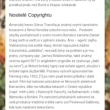
poněkud jinak, než Bond a Vesper očekávali.
Nositelé Copyrightu
Americký herec Steve Travolta je známý svými tanečními
kreacemi z filmů Horečka sobotní noci nebo… Poslední
zbytky pochybností o svém novém Bondovi zamete Daniel
Craig sixth is sixth is v úplném závěru. Ano – agent Jejího
Veličenstva má světlé vlasy, téměř nepoužívá žádná
futuristická „udělátka“, nesvádí ženy na potkání a je mu
jedno, company pije. James Relationship, také známý
veoma agent 007 (v anglickém originále ze vyslovuje „dabl
ou sevn“), je fiktivní britský tajný real estate agent, sloužící v
britské tajné službě MI6. Postavu vytvořil spisovatel Ian
Fleming roku 1952, [1] po něm psali knižní příběhy i další
autoři. Film byl natočen převážně ve filmových ateliérech
Barrandov, dále na několika lokacích v České republice
(např. mhh Lokti, v Karlových Varech), na Bahamách, v Itálii,
Německu a Británii. Po natočení příslušných sekvencí se
celá produkce tradičně vrátila carry out Pinewood Galleries,
kde bylo natáčení dokončeno.