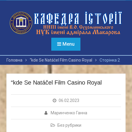
Перейти
до
вмісту
Menu
Головна
“kde Se Natáčel Film Casino Royal
Сторінка 2
“kde Se Natáčel Film Casino Royal
06.02.2023
Маринченко Ганна
Без рубрики