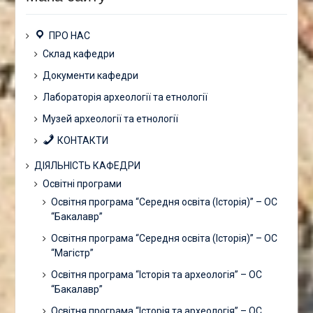
ПРО НАС
Склад кафедри
Документи кафедри
Лабораторія археології та етнології
Музей археології та етнології
КОНТАКТИ
ДІЯЛЬНІСТЬ КАФЕДРИ
Освітні програми
Освітня програма “Середня освіта (Історія)” – ОС
“Бакалавр”
Освітня програма “Середня освіта (Історія)” – ОС
“Магістр”
Освітня програма “Історія та археологія” – ОС
“Бакалавр”
Освітня програма “Історія та археологія” – ОС