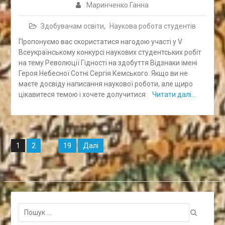
Маринченко Ганна
Здобувачам освіти
,
Наукова робота студентів
Пропонуємо вас скористатися нагодою участі у V
Всеукраїнському конкурсі наукових студентських робіт
на тему Революції Гідності на здобуття Відзнаки імені
Героя Небесної Сотні Сергія Кемського. Якщо ви не
маєте досвіду написання наукової роботи, але щиро
цікавитеся темою і хочете долучитися
Читати далі…
Навігація
2
19
Далі
1
…
записів
Пошук
для: