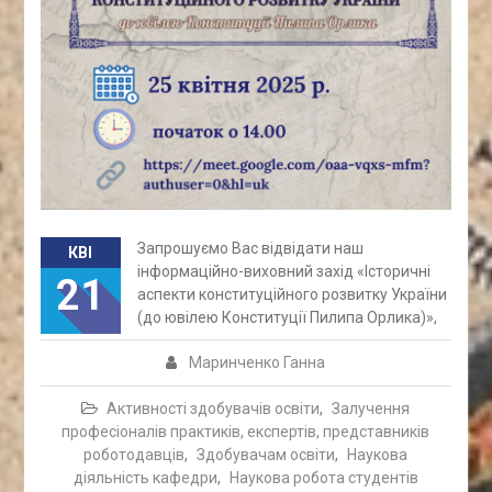
Запрошуємо Вас відвідати наш
КВІ
інформаційно-виховний захід «Історичні
21
аспекти конституційного розвитку України
(до ювілею Конституції Пилипа Орлика)»,
Маринченко Ганна
Активності здобувачів освіти
,
Залучення
професіоналів практиків, експертів, представників
роботодавців
,
Здобувачам освіти
,
Наукова
діяльність кафедри
,
Наукова робота студентів