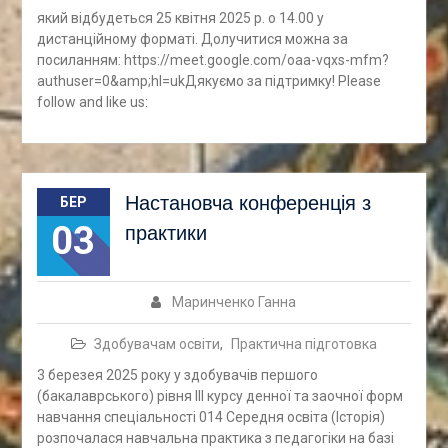
який відбудеться 25 квітня 2025 р. о 14.00 у
дистанційному форматі. Долучитися можна за
посиланням: https://meet.google.com/oaa-vqxs-mfm?
authuser=0&amp;hl=ukДякуємо за підтримку! Please
follow and like us:
Настановча конференція з
БЕР
03
практики
Маринченко Ганна
Здобувачам освіти
,
Практична підготовка
3 березея 2025 року у здобувачів першого
(бакалаврського) рівня ІІІ курсу денної та заочної форм
навчання спеціальності 014 Середня освіта (Історія)
розпочалася навчальна практика з педагогіки на базі