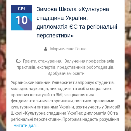
Зимова Школа «Культурна
СІЧ
10
спадщина України:
дипломатія ЄС та регіональні
перспективи»
Маринченко Ганна
Гранти, стажування
,
Залучення професіоналів
практиків, експертів, представників роботодавців
,
Здобувачам освіти
Український Вільний Університет запрошує студентів,
молодих науковців, викладачів та осіб із соціальних,
правових інституцій та ЗМІ, які цікавляться
фундаментальним історичними, політико-правовими
культурними питаннями України, взяти участь у Зимовій
Школі «Культурна спадщина України: дипломатія ЄС та
регіональні перспективи». Програма надасть розуміння
Читати далі…