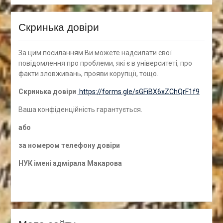
Скринька довіри
За цим посиланням Ви можете надсилати свої
повідомлення про проблеми, які є в університеті, про
факти зловживань, прояви корупції, тощо.
Скринька довіри
https://forms.gle/sGFiBX6xZChQrF1f9
Ваша конфіденційність гарантується.
а
бо
за номером
телефону довіри
НУК імені адмірала Макарова