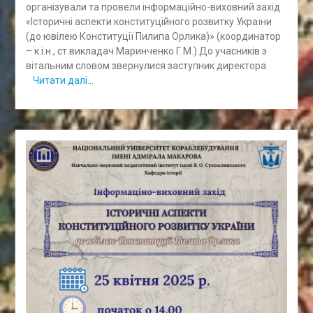
організували та провели інформаційно-виховний захід
«Історичні аспекти конституційного розвитку України
(до ювілею Конституції Пилипа Орлика)» (координатор
– к.і.н., ст.викладач Маринченко Г.М.).До учасників з
вітальним словом звернулися заступник директора
Читати далі…