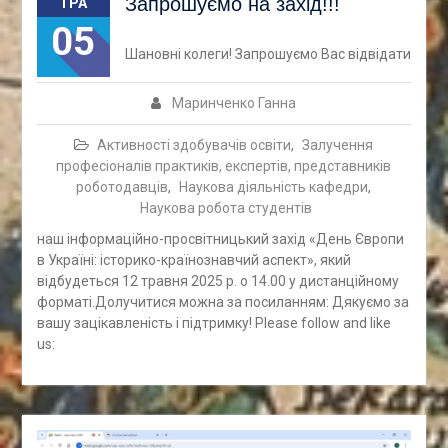
Запрошуємо на захід!!!
ТРА
05
Шановні колеги! Запрошуємо Вас відвідати
Маринченко Ганна
Активності здобувачів освіти
,
Залучення
професіоналів практиків, експертів, представників
роботодавців
,
Наукова діяльність кафедри
,
Наукова робота студентів
наш інформаційно-просвітницький захід «День Європи
в Україні: історико-країнознавчий аспект», який
відбудеться 12 травня 2025 р. о 14.00 у дистанційному
форматі.Долучитися можна за посиланням: Дякуємо за
вашу зацікавленість і підтримку! Please follow and like
us: