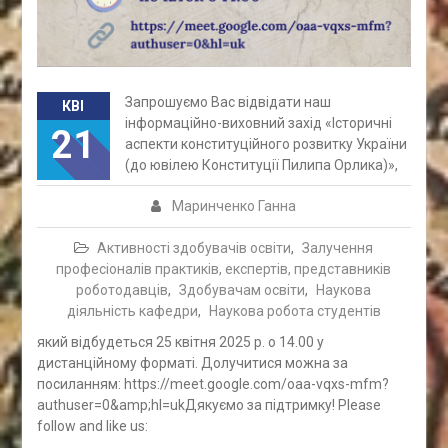
Запрошуємо Вас відвідати наш
КВІ
інформаційно-виховний захід «Історичні
21
аспекти конституційного розвитку України
(до ювілею Конституції Пилипа Орлика)»,
Маринченко Ганна
Активності здобувачів освіти
,
Залучення
професіоналів практиків, експертів, представників
роботодавців
,
Здобувачам освіти
,
Наукова
діяльність кафедри
,
Наукова робота студентів
який відбудеться 25 квітня 2025 р. о 14.00 у
дистанційному форматі. Долучитися можна за
посиланням: https://meet.google.com/oaa-vqxs-mfm?
authuser=0&amp;hl=ukДякуємо за підтримку! Please
follow and like us: