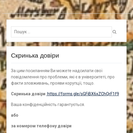
Пошук
для:
Скринька довіри
За цим посиланням Ви можете надсилати свої
повідомлення про проблеми, які є в університеті, про
факти зловживань, прояви корупції, тощо.
Скринька довіри
https://forms.gle/sGFiBX6xZChQrF1f9
Ваша конфіденційність гарантується.
а
бо
за номером
телефону довіри