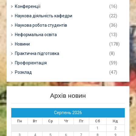
Конференції
(16)
Наукова діяльність кафедри
(22)
Наукова робота студентів
(36)
Неформальна освіта
(13)
Новини
(178)
Практична підготовка
(8)
Профорієнтація
(59)
Розклад
(47)
Архів новин
Серпень 2026
Пн
Вт
Ср
Чт
Пт
Сб
Нд
1
2
3
4
5
6
7
8
9