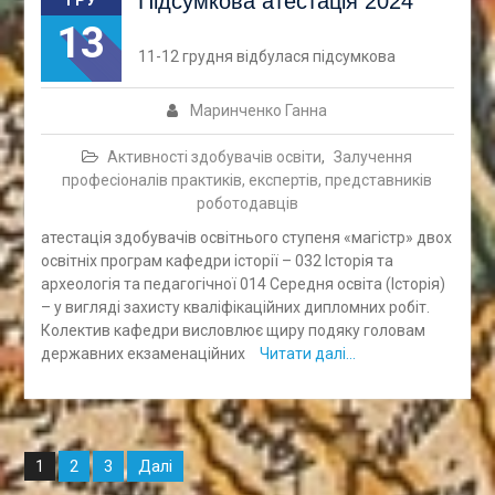
Підсумкова атестація 2024
13
11-12 грудня відбулася підсумкова
Маринченко Ганна
Активності здобувачів освіти
,
Залучення
професіоналів практиків, експертів, представників
роботодавців
атестація здобувачів освітнього ступеня «магістр» двох
освітніх програм кафедри історії – 032 Історія та
археологія та педагогічної 014 Середня освіта (Історія)
– у вигляді захисту кваліфікаційних дипломних робіт.
Колектив кафедри висловлює щиру подяку головам
державних екзаменаційних
Читати далі…
Навігація
2
3
Далі
1
записів