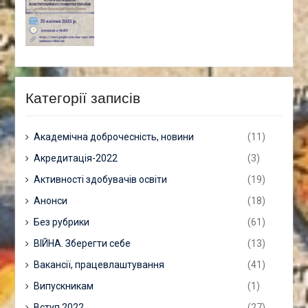
Категорії записів
Академічна доброчесність, новини
(11)
Акредитація-2022
(3)
Активності здобувачів освіти
(19)
Анонси
(18)
Без рубрики
(61)
ВІЙНА. Зберегти себе
(13)
Вакансії, працевлаштування
(41)
Випускникам
(1)
Вступ 2022
(27)