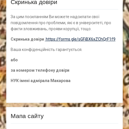
Скринька довіри
За цим посиланням Ви можете надсилати свої
повідомлення про проблеми, які є в університеті, про
факти зловживань, прояви корупції, тощо.
Скринька довіри
https://forms.gle/sGFiBX6xZChQrF1f9
Ваша конфіденційність гарантується.
а
бо
за номером
телефону довіри
НУК імені адмірала Макарова
Мапа сайту