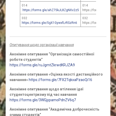
014
014
https://forms.gle/ahZ75kJL8ZgNXv2z5
https://forms.gle/5gX
032
032
https://forms.gle/5gX1GywxfLrRSzRn6
https://forms.gle/5gX
Опитування щодо організації навчання
Анонімне опитування “Організація самостійної
роботи студентів”
https://forms.gle/ruJgmtZkrwdKRJZA9
Анонімне опитування «Оцінка якості дистанційного
навчання»
https://forms.gle/7FX2TqkxaPzaoQi16
Анонімне опитування щодо втілення ідеї
студентоцентризму під час навчання
https://forms.gle/3WGjypamoPdnZV6q7
Анонімне опитування “Академічна доброчесність
очима студентів”