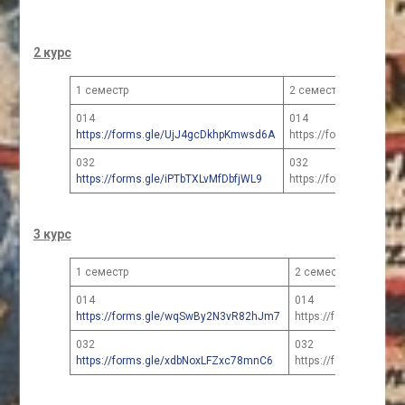
2 курс
1 семестр
2 семестр
014
014
https://forms.gle/UjJ4gcDkhpKmwsd6A
https://forms.gle/Uj
032
032
https://forms.gle/iPTbTXLvMfDbfjWL9
https://forms.gle/iPT
3 курс
1 семестр
2 семестр
014
014
https://forms.gle/wqSwBy2N3vR82hJm7
https://forms.gle/
032
032
https://forms.gle/xdbNoxLFZxc78mnC6
https://forms.gle/x