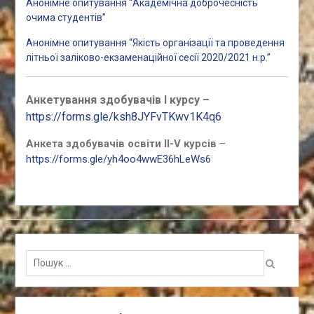
Анонімне опитування “Академічна доброчесність
очима студентів”
Анонімне опитування “Якість організації та проведення
літньої заліково-екзаменаційної сесії 2020/2021 н.р.”
Анкетування здобувачів І курсу –
https://forms.gle/ksh8JYFvTKwv1K4q6
Анкета здобувачів освіти ІІ-V курсів
–
https://forms.gle/yh4oo4wwE36hLeWs6
Пошук
для: