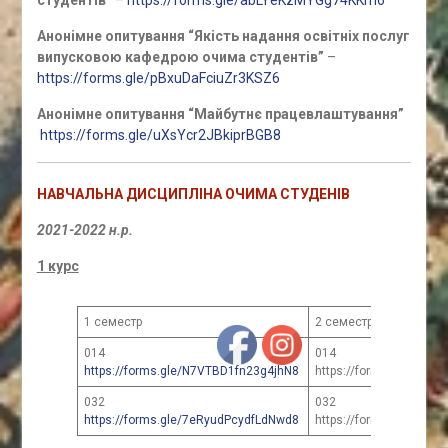
Анонімне опитування “Якість надання освітніх послуг
випусковою кафедрою очима студентів”
–
https://forms.gle/pBxuDaFciuZr3KSZ6
Анонімне опитування “Майбутнє працевлаштування”
https://forms.gle/uXsYcr2JBkiprBGB8
НАВЧАЛЬНА ДИСЦИПЛІНА ОЧИМА СТУДЕНІВ
2021-2022 н.р.
1 курс
1 семестр
2 семестр
014
014
https://forms.gle/N7VTBD1fn23g4jhN8
https://forms.gle/N7V
032
032
https://forms.gle/7eRyudPcydfLdNwd8
https://forms.gle/7eR