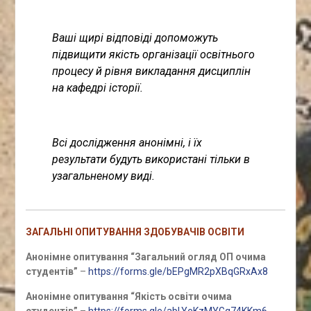
Ваші щирі відповіді допоможуть
підвищити якість організації освітнього
процесу й рівня викладання дисциплін
на кафедрі історії.
Всі дослідження анонімні, і їх
результати будуть використані тільки в
узагальненому виді.
ЗАГАЛЬНІ ОПИТУВАННЯ ЗДОБУВАЧІВ ОСВІТИ
Анонімне опитування “Загальний огляд ОП очима
студентів”
–
https://forms.gle/bEPgMR2pXBqGRxAx8
Анонімне опитування “Якість освіти очима
студентів”
–
https://forms.gle/abLYeKzMYGg74KKm6