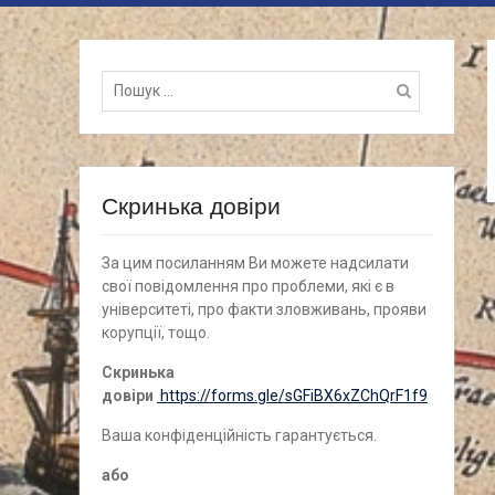
Пошук
для:
Скринька довіри
За цим посиланням Ви можете надсилати
свої повідомлення про проблеми, які є в
університеті, про факти зловживань, прояви
корупції, тощо.
Скринька
довіри
https://forms.gle/sGFiBX6xZChQrF1f9
Ваша конфіденційність гарантується.
а
бо