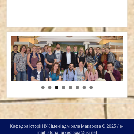
Кафедра історії НУК імені адмірала Макарова © 2025 / e-
mail: istoria_arxeologia@ukr.net