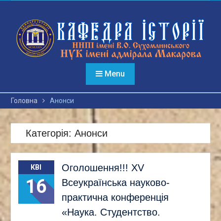
Перейти
до
вмісту
Menu
Головна
Анонси
Категорія:
Анонси
Оголошення!!! ХV
КВІ
16
Всеукраїнська науково-
практична конференція
«Наука. Студентство.