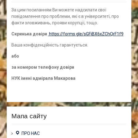
За цим посиланням Ви можете надсилати свої
повідомлення про проблеми, які є в університеті, про
факти зловживань, прояви корупції, тощо.
Скринька довіри
https://forms.gle/sGFiBX6xZChQrF1f9
Ваша конфіденційність гарантується.
а
бо
за номером
телефону довіри
НУК імені адмірала Макарова
Мапа сайту
ПРО НАС