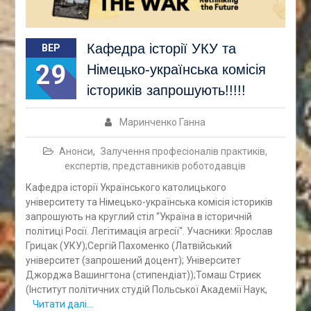
Кафедра історії УКУ та
ВЕР
29
Німецько-українська комісія
істориків запрошують!!!!!
Маринченко Ганна
Анонси
,
Залучення професіоналів практиків,
експертів, представників роботодавців
Кафедра історії Українського католицького
університету та Німецько-українська комісія істориків
запрошують на круглий стіл “Україна в історичній
політиці Росії. Легітимація агресії“. Учасники: Ярослав
Грицак (УКУ);Сергій Пахоменко (Латвійський
університет (запрошений доцент); Університет
Джорджа Вашингтона (стипендіат));Томаш Стриєк
(Інститут політичних студій Польської Академії Наук,
Читати далі…