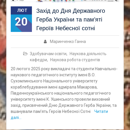
Захід до Дня Державного
ЛЮТ
20
Герба України та пам’яті
Героїв Небесної сотні
Маринченко Ганна
Здобувачам освіти
,
Наукова діяльність
кафедри
,
Наукова робота студентів
20 лютого 2025 року викладачі та студенти Навчально-
наукового педагогічного інституту імені В.О.
Сухомлинського Національного університету
кораблебудування імені адмірала Макарова,
Південноукраїнського національного педагогічного
університету імені К. Ушинського провели виховний
захід, присвячений Дню Державного Герба України, та
вшанували пам’ять Героїв Небесної Сотні
Читати
далі…