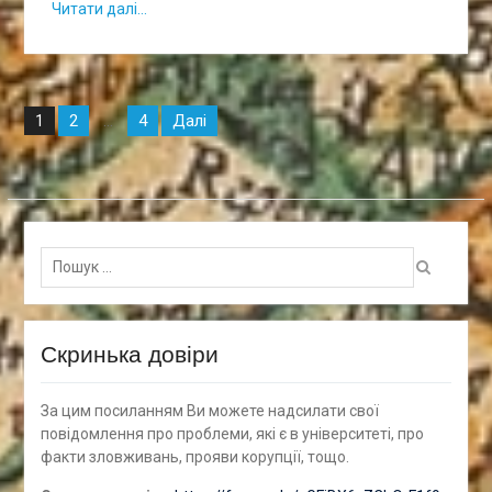
Читати далі…
Навігація
2
4
Далі
1
…
записів
Пошук
для:
Скринька довіри
За цим посиланням Ви можете надсилати свої
повідомлення про проблеми, які є в університеті, про
факти зловживань, прояви корупції, тощо.