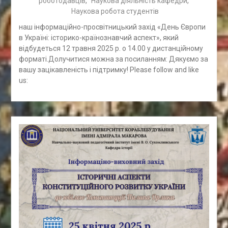
роботодавців
,
Наукова діяльність кафедри
,
Наукова робота студентів
наш інформаційно-просвітницький захід «День Європи
в Україні: історико-країнознавчий аспект», який
відбудеться 12 травня 2025 р. о 14.00 у дистанційному
форматі.Долучитися можна за посиланням: Дякуємо за
вашу зацікавленість і підтримку! Please follow and like
us: