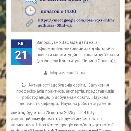
Запрошуємо Вас відвідати наш
КВІ
інформаційно-виховний захід «Історичні
21
аспекти конституційного розвитку України
(до ювілею Конституції Пилипа Орлика)»,
Маринченко Ганна
Активності здобувачів освіти
,
Залучення
професіоналів практиків, експертів, представників
роботодавців
,
Здобувачам освіти
,
Наукова
діяльність кафедри
,
Наукова робота студентів
який відбудеться 25 квітня 2025 р. о 14.00 у
дистанційному форматі. Долучитися можна за
посиланням: https://meet.google.com/oaa-vqxs-mfm?