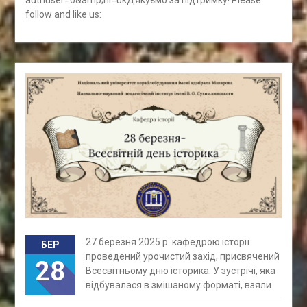
authuser=0&amp;hl=ukДякуємо за підтримку! Please
follow and like us:
27 березня 2025 р. кафедрою історії
БЕР
проведений урочистий захід, присвячений
28
Всесвітньому дню історика. У зустрічі, яка
відбувалася в змішаному форматі, взяли