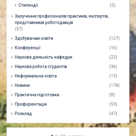
Стипендії
(5)
Залучення професіоналів практиків, експертів,
представників роботодавців
(57)
Здобувачам освіти
(127)
Конференції
(16)
Наукова діяльність кафедри
(22)
Наукова робота студентів
(36)
Неформальна освіта
(13)
Новини
(178)
Практична підготовка
(8)
Профорієнтація
(59)
Розклад
(47)