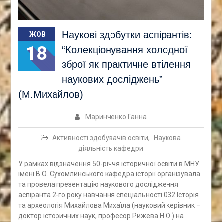
Наукові здобутки аспірантів:
ЖОВ
18
“Колекціонування холодної
зброї як практичне втілення
наукових досліджень”
(М.Михайлов)
Маринченко Ганна
Активності здобувачів освіти
,
Наукова
діяльність кафедри
У рамках відзначення 50-річчя історичної освіти в МНУ
імені В.О. Сухомлинського кафедра історії організувала
та провела презентацію наукового дослідження
аспіранта 2-го року навчання спеціальності 032 Історія
та археологія Михайлова Михаїла (науковий керівник –
доктор історичних наук, професор Рижева Н.О.) на