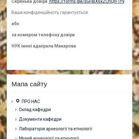
Скринька довіри
https://forms.gle/sGFiBX6xZChQrF1f9
Ваша конфіденційність гарантується.
а
бо
за номером
телефону довіри
НУК імені адмірала Макарова
Мапа сайту
ПРО НАС
Склад кафедри
Документи кафедри
Лабораторія археології та етнології
Музей археології та етнології