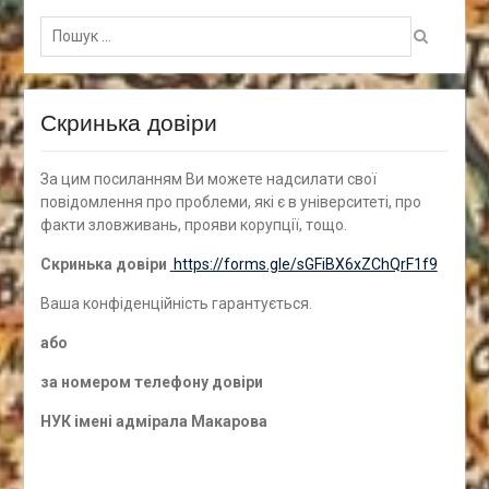
Пошук
для:
Скринька довіри
За цим посиланням Ви можете надсилати свої
повідомлення про проблеми, які є в університеті, про
факти зловживань, прояви корупції, тощо.
Скринька довіри
https://forms.gle/sGFiBX6xZChQrF1f9
Ваша конфіденційність гарантується.
а
бо
за номером
телефону довіри
НУК імені адмірала Макарова