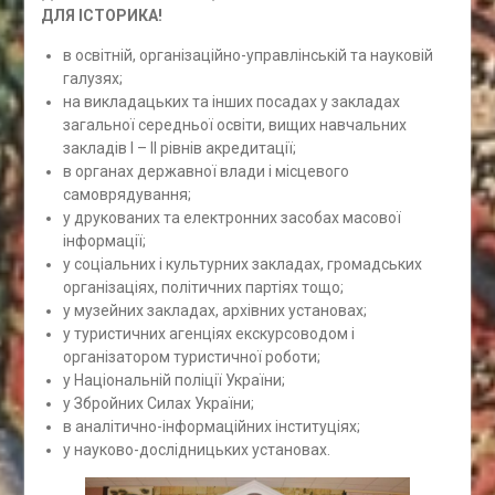
ДЛЯ ІСТОРИКА!
в освітній, організаційно-управлінській та науковій
галузях;
на викладацьких та інших посадах у закладах
загальної середньої освіти, вищих навчальних
закладів I – II рівнів акредитації;
в органах державної влади і місцевого
самоврядування;
у друкованих та електронних засобах масової
інформації;
у соціальних і культурних закладах, громадських
організаціях, політичних партіях тощо;
у музейних закладах, архівних установах;
у туристичних агенціях екскурсоводом і
організатором туристичної роботи;
у Національній поліції України;
у Збройних Силах України;
в аналітично-інформаційних інституціях;
у науково-дослідницьких установах.