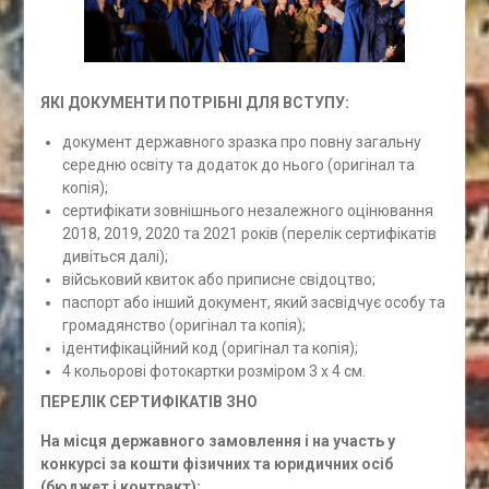
ЯКІ ДОКУМЕНТИ ПОТРІБНІ ДЛЯ ВСТУПУ:
документ державного зразка про повну загальну
середню освіту та додаток до нього (оригінал та
копія);
сертифікати зовнішнього незалежного оцінювання
2018, 2019, 2020 та 2021 років (перелік сертифікатів
дивіться далі);
військовий квиток або приписне свідоцтво;
паспорт або інший документ, який засвідчує особу та
громадянство (оригінал та копія);
ідентифікаційний код (оригінал та копія);
4 кольорові фотокартки розміром 3 х 4 см.
ПЕРЕЛІК СЕРТИФІКАТІВ ЗНО
На місця державного замовлення і на участь у
конкурсі за кошти фізичних та юридичних осіб
(бюджет і контракт):