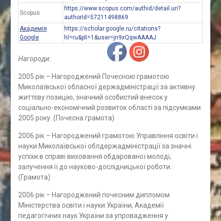
https://www.scopus.com/authid/detail.uri?
Scopus
authorId=57211498869
Академія
https://scholar.google.ru/citations?
Google
hl=ru&pli=1&user=jn9xQqwAAAAJ
Нагороди:
2005 рік – Нагороджений Почесною грамотою
Миколаївської обласної держадміністрації за активну
життєву позицію, значний особистий внесок у
соціально-економічний розвиток області за підсумками
2005 року. (Почесна грамота)
2006 рік – Нагороджений грамотою Управління освіти і
науки Миколаївської облдержадміністрації за значні
успіхи в справі виховання обдарованої молоді,
залучення ії до науково-дослідницької роботи.
(Грамота)
2006 рік – Нагороджений почесним дипломом
Міністерства освіти і науки України, Академії
педагогічних наук України за упровадження у