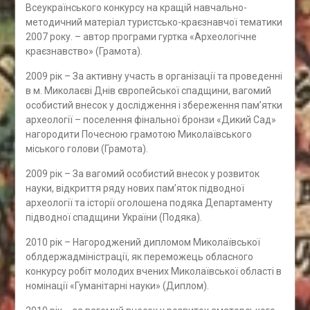
Всеукраїнського конкурсу на кращій навчально-
методичний матеріал туристсько-краєзнавчої тематики
2007 року. – автор програми гуртка «Археологічне
краєзнавство» (Грамота).
2009 рік – За активну участь в організації та проведенні
в м. Миколаєві Днів європейської спадщини, вагомий
особистий внесок у дослідження і збереження пам’ятки
археології – поселення фінальної бронзи «Дикий Сад»
нагородити Почесною грамотою Миколаївського
міського голови (Грамота).
2009 рік – За вагомий особистий внесок у розвиток
науки, відкриття ряду нових пам’яток підводної
археології та історії оголошена подяка Департаменту
підводної спадщини України (Подяка).
2010 рік – Нагороджений дипломом Миколаївської
облдержадміністрації, як переможець обласного
конкурсу робіт молодих вчених Миколаївської області в
номінації «Гуманітарні науки» (Диплом).