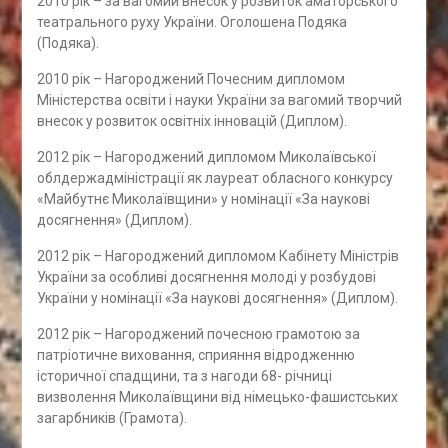
2010 рік – за вагомий внесок у розвиток аматорського
театрального руху України. Оголошена Подяка
(Подяка).
2010 рік – Нагороджений Почесним дипломом
Міністерства освіти і науки України за вагомий творчий
внесок у розвиток освітніх інновацій (Диплом).
2012 рік – Нагороджений дипломом Миколаївської
облдержадміністрації як лауреат обласного конкурсу
«Майбутнє Миколаївщини» у номінації «За наукові
досягнення» (Диплом).
2012 рік – Нагороджений дипломом Кабінету Міністрів
України за особливі досягнення молоді у розбудові
України у номінації «За наукові досягнення» (Диплом).
2012 рік – Нагороджений почесною грамотою за
патріотичне виховання, сприяння відродженню
історичної спадщини, та з нагоди 68- річниці
визволення Миколаївщини від німецько-фашистських
загарбників (Грамота).