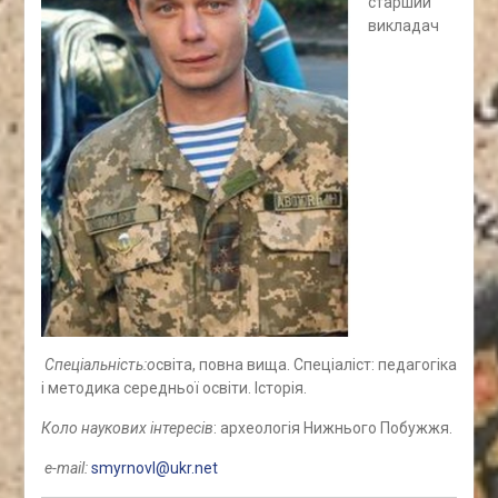
старший
викладач
Спеціальність:о
світа, повна вища. Спеціаліст: педагогіка
і методика середньої освіти. Історія.
Коло наукових інтересів
: археологія Нижнього Побужжя.
е-mail
:
smyrnovl@ukr.net