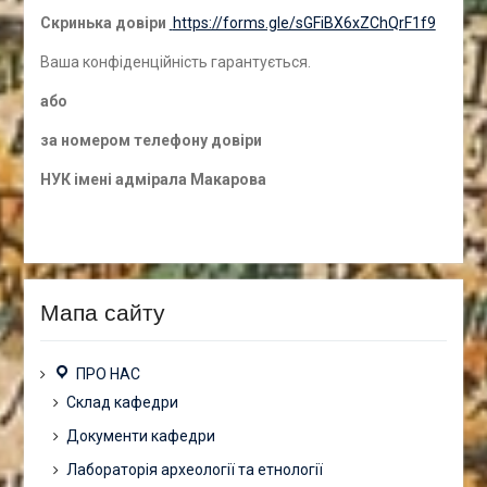
Скринька довіри
https://forms.gle/sGFiBX6xZChQrF1f9
Ваша конфіденційність гарантується.
а
бо
за номером
телефону довіри
НУК імені адмірала Макарова
Мапа сайту
ПРО НАС
Склад кафедри
Документи кафедри
Лабораторія археології та етнології