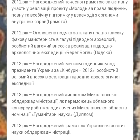
2012 рік – Нагороджений почесної грамотою за активну
участь у реалізації проекту «Молодь за права людини»,
повну та всебічну підтримку у взаємодії з органами
внутрішніх справ(Грамота).
2012 рік – Оголошена подяка за плідну працю і високу
фахову майстерність в галузі підводної археології,
особистий вагомий внесок в реалізації підводно-
археологічної експедиції «Берег Богів» (Подяка).
2013 рік – Нагороджений іменним годинником від
президента України за «Кінбурн – 2012», особистий
вагомий внесок в реалізації підводно-археологічної
експедиції.
2013 рік – Нагороджений дипломом Миколаївської
облдержадміністрації, як переможець обласного
конкурсу робіт молодих вчених Миколаївської області в
номінації «Гуманітарні науки» (Диплом).
2013 рік – Нагороджений грамотою Управління освіти і
науки облдержадміністрації.