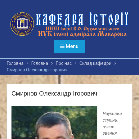
Перейти
до
вмісту
Menu
Головна
Головна
Про нас
Склад кафедри
Смирнов Олександр Ігорович
Смирнов Олександр Ігорович
Науковий
ступінь,
вчене
звання
: