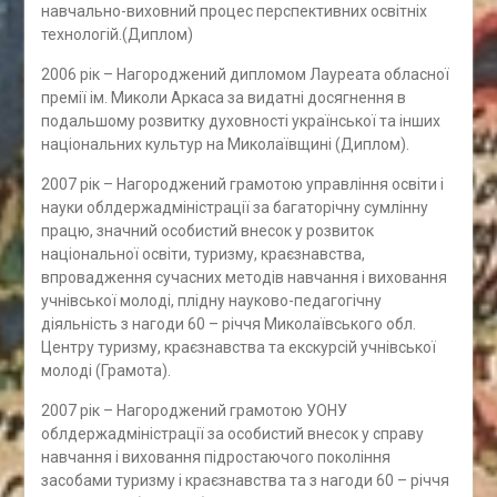
навчально-виховний процес перспективних освітніх
технологій.(Диплом)
2006 рік – Нагороджений дипломом Лауреата обласної
премії ім. Миколи Аркаса за видатні досягнення в
подальшому розвитку духовності української та інших
національних культур на Миколаївщині (Диплом).
2007 рік – Нагороджений грамотою управління освіти і
науки облдержадміністрації за багаторічну сумлінну
працю, значний особистий внесок у розвиток
національної освіти, туризму, краєзнавства,
впровадження сучасних методів навчання і виховання
учнівської молоді, плідну науково-педагогічну
діяльність з нагоди 60 – річчя Миколаївського обл.
Центру туризму, краєзнавства та екскурсій учнівської
молоді (Грамота).
2007 рік – Нагороджений грамотою УОНУ
облдержадміністрації за особистий внесок у справу
навчання і виховання підростаючого покоління
засобами туризму і краєзнавства та з нагоди 60 – річчя