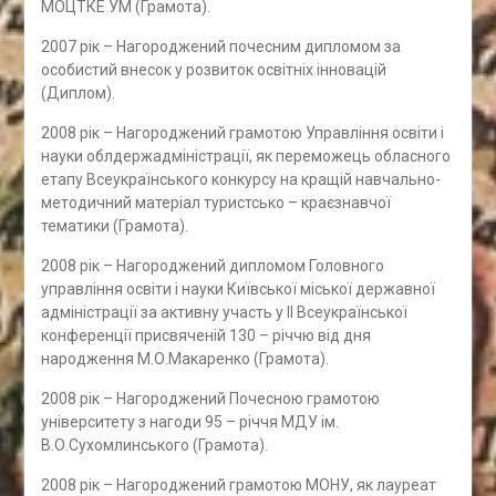
МОЦТКЕ УМ (Грамота).
2007 рік – Нагороджений почесним дипломом за
особистий внесок у розвиток освітніх інновацій
(Диплом).
2008 рік – Нагороджений грамотою Управління освіти і
науки облдержадміністрації, як переможець обласного
етапу Всеукраїнського конкурсу на кращій навчально-
методичний матеріал туристсько – краєзнавчої
тематики (Грамота).
2008 рік – Нагороджений дипломом Головного
управління освіти і науки Київської міської державної
адміністрації за активну участь у ІІ Всеукраїнської
конференції присвяченій 130 – річчю від дня
народження М.О.Макаренко (Грамота).
2008 рік – Нагороджений Почесною грамотою
університету з нагоди 95 – річчя МДУ ім.
В.О.Сухомлинського (Грамота).
2008 рік – Нагороджений грамотою МОНУ, як лауреат