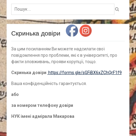
Пошук
для:
Скринька довіри
За цим посиланням Ви можете надсилати свої
повідомлення про проблеми, які є в університеті, про
факти зловживань, прояви корупції, тощо.
Скринька довіри
https://forms.gle/sGFiBX6xZChQrF1f9
Ваша конфіденційність гарантується.
а
бо
за номером
телефону довіри
НУК імені адмірала Макарова