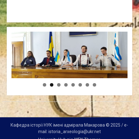
Кафедра історії НУК імені адмірала Макарова © 2025 / e-
mail: istoria_arxeologia@ukr.net