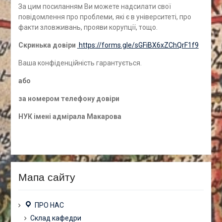
За цим посиланням Ви можете надсилати свої
повідомлення про проблеми, які є в університеті, про
факти зловживань, прояви корупції, тощо.
Скринька довіри
https://forms.gle/sGFiBX6xZChQrF1f9
Ваша конфіденційність гарантується.
а
бо
за номером
телефону довіри
НУК імені адмірала Макарова
Мапа сайту
ПРО НАС
Склад кафедри