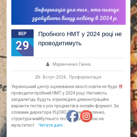
Пробного НМТ у 2024 році не
ВЕР
29
проводитимуть
Маринченко Ганна
Вступ-2024
,
Профорієнтація
Український центр оцінювання якості освіти не буде
проводити пробний НМТ у 2024 році. Натомість
заздалегідь будуть оприлюдені демонстраційні
варіанти тестів з усіх предметів в онлайн форматі. За
словами директора УЦОЯО Тетяни Вакуленко,
структура майбутнього тесту буде схожою на
мультитест
Читати далі…