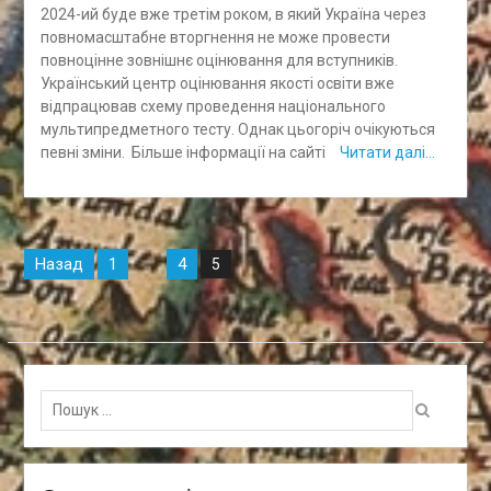
2024-ий буде вже третім роком, в який Україна через
повномасштабне вторгнення не може провести
повноцінне зовнішнє оцінювання для вступників.
Український центр оцінювання якості освіти вже
відпрацював схему проведення національного
мультипредметного тесту. Однак цьогоріч очікуються
певні зміни. Більше інформації на сайті
Читати далі…
Навігація
Назад
1
4
…
5
записів
Пошук
для: