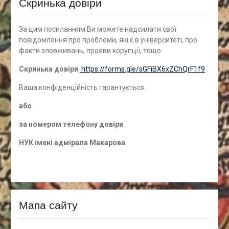
Скринька довіри
За цим посиланням Ви можете надсилати свої
повідомлення про проблеми, які є в університеті, про
факти зловживань, прояви корупції, тощо.
Скринька довіри
https://forms.gle/sGFiBX6xZChQrF1f9
Ваша конфіденційність гарантується.
а
бо
за номером
телефону довіри
НУК імені адмірала Макарова
Мапа сайту