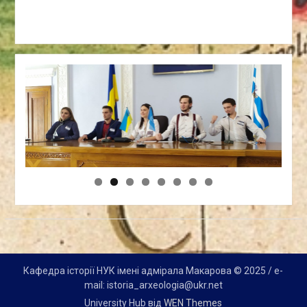
Кафедра історії НУК імені адмірала Макарова © 2025 / e-
mail: istoria_arxeologia@ukr.net
University Hub від
WEN Themes