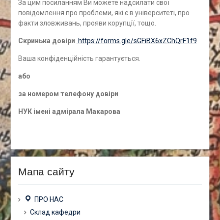
За цим посиланням Ви можете надсилати свої
повідомлення про проблеми, які є в університеті, про
факти зловживань, прояви корупції, тощо.
Скринька довіри
https://forms.gle/sGFiBX6xZChQrF1f9
Ваша конфіденційність гарантується.
а
бо
за номером
телефону довіри
НУК імені адмірала Макарова
Мапа сайту
ПРО НАС
Склад кафедри