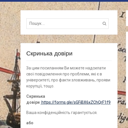
Пошук
для:
Скринька довіри
За цим посиланням Ви можете надсилати
свої повідомлення про проблеми, які є в
університеті, про факти зловживань, прояви
корупції, тощо.
Скринька
довіри
https://forms.gle/sGFiBX6xZChQrF1f9
Ваша конфіденційність гарантується.
а
бо