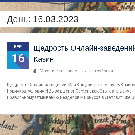
День:
16.03.2023
Щедрость Онлайн-заведений
БЕР
16
Казин
Маринченко Ганна
Без рубрики
Щедрость Онлайн-заведений, Или Как доиграть Бонус В Казино
Новичков, условия И Вывод денег Content как Отыграть Бонус 
Правильному Отмыванию Бездепов И Бонусов в Депозит” же 