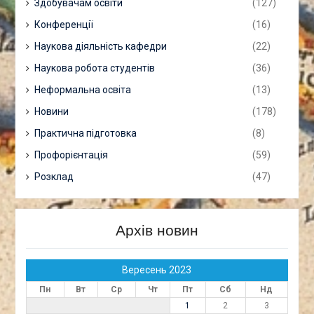
Здобувачам освіти
(127)
Конференції
(16)
Наукова діяльність кафедри
(22)
Наукова робота студентів
(36)
Неформальна освіта
(13)
Новини
(178)
Практична підготовка
(8)
Профорієнтація
(59)
Розклад
(47)
Архів новин
Вересень 2023
Пн
Вт
Ср
Чт
Пт
Сб
Нд
1
2
3