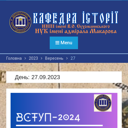
Перейти
до
вмісту
Menu
Головна
2023
Вересень
27
День:
27.09.2023