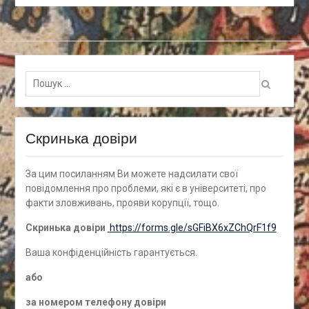
Пошук
для:
Скринька довіри
За цим посиланням Ви можете надсилати свої
повідомлення про проблеми, які є в університеті, про
факти зловживань, прояви корупції, тощо.
Скринька довіри
https://forms.gle/sGFiBX6xZChQrF1f9
Ваша конфіденційність гарантується.
а
бо
за номером
телефону довіри