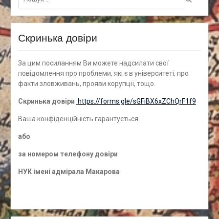
для:
Скринька довіри
За цим посиланням Ви можете надсилати свої
повідомлення про проблеми, які є в університеті, про
факти зловживань, прояви корупції, тощо.
Скринька довіри
https://forms.gle/sGFiBX6xZChQrF1f9
Ваша конфіденційність гарантується.
а
бо
за номером
телефону довіри
НУК імені адмірала Макарова