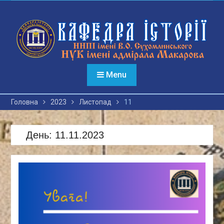
Перейти
до
вмісту
Menu
Головна
2023
Листопад
11
День:
11.11.2023