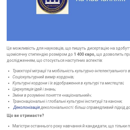
Це можливість для науковців, що пишуть дисертацію на здобутт
щомісячну стипендію розміром до
1 400 євро,
що дозволить пр
дослідженням, що стосується наступних аспектів:
Траєкторії міграції та мобільність культурно-інтелектуального
Соціокультурний вимір кордонів;
Культурні кордони і їх відображення в культурі та мистецтві;
Циркуляція ідей і знань;
Зміни в розумінні поняття «національний»;
Транснаціональні і глобальні культурні інституції та канони;
Деколонізація
деколоніальності: більш справедливий підхід 
Що ви отримаєте?
Магістри останнього року навчання й кандидати, що тільки