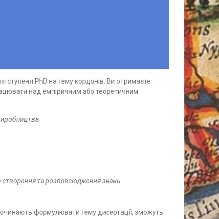
я ступеня PhD на тему кордонів. Ви отримаєте
ацювати над емпіричним або теоретичним
 виробництва;
до створення та розповсюдження знань.
 починають формулювати тему дисертації, зможуть