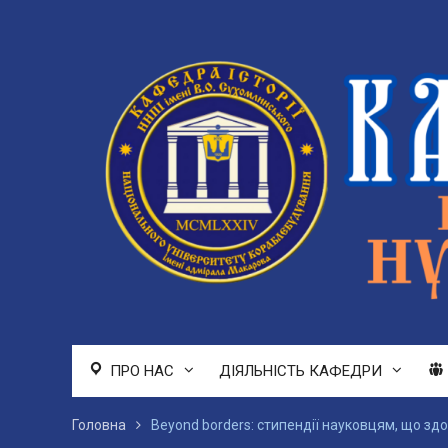
Перейти
до
вмісту
ПРО НАС
ДІЯЛЬНІСТЬ КАФЕДРИ
Головна
Beyond borders: стипендії науковцям, що з