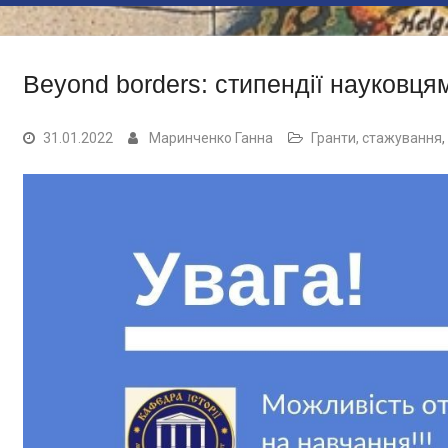
Beyond borders: стипендії науковц
31.01.2022
Маринченко Ганна
Гранти, стажування
,