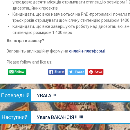
упродовж десяти місяців отримувати стипендію розміром 1 20
дисертаційних проєктів.
Кандидати, що вже навчаються на PhD-програмах і почали 
трьох років отримувати щомісячну стипендію розміром 1400 
Кандидати, що вже завершують роботу над дисертацією, з
стипендію розміром 1 400 євро.
Як подати заявку?
Заповніть аплікаційну форму на
онлайн-платформі
.
Please follow and like us:
Навігація
Попередній
Попередній
УВАГА!!!!
записів
запис:
Наступний
Наступний
Увага ВАКАНСІЯ !!!!!!!
запис: