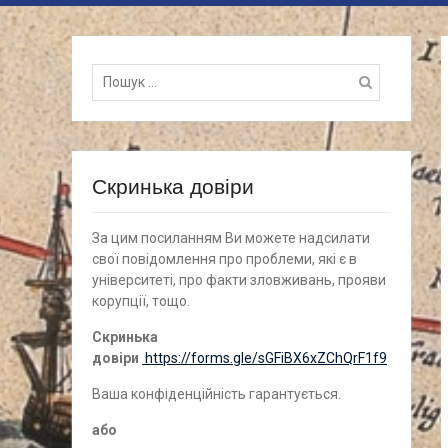
Пошук
для:
Скринька довіри
За цим посиланням Ви можете надсилати
свої повідомлення про проблеми, які є в
університеті, про факти зловживань, прояви
корупції, тощо.
Скринька
довіри
https://forms.gle/sGFiBX6xZChQrF1f9
Ваша конфіденційність гарантується.
а
бо