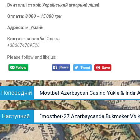
Вчитель історії:
Український аграрний ліцей
Оплата:
8 000 – 15 000 грн
Адреса:
м. Умань
Контактна особа:
Олена
+380674709526
Please follow and like us:
Навігація
Попередній
Попередній
Mostbet Azerbaycan Casino Yukle & Indir 
записів
запис:
Наступний
Наступний
“mostbet-27 Azərbaycanda Bukmeker Və 
запис: