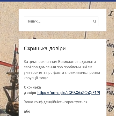
Пошук
для:
Скринька довіри
За цим посиланням Ви можете надсилати
свої повідомлення про проблеми, які є в
університеті, про факти зловживань, прояви
корупції, тощо.
Скринька
довіри
https://forms.gle/sGFiBX6xZChQrF1f9
Ваша конфіденційність гарантується.
а
бо