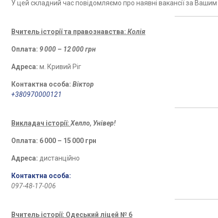
У цей складний час повідомляємо про наявні вакансії за Вашим 
Вчитель історії та правознавства:
Колія
Оплата:
9 000 – 12 000 грн
Адреса:
м. Кривий Ріг
Контактна особа:
Віктор
+380970000121
Викладач історії:
Хелло, Універ!
Оплата:
6 000 – 15 000 грн
Адреса:
дистанційно
Контактна особа:
097-48-17-006
Вчитель історії: Одеський ліцей № 6