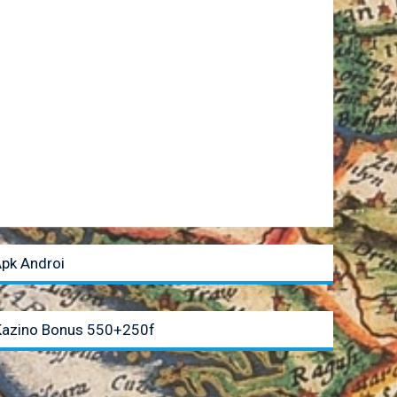
Apk Androi
Kazino Bonus 550+250f