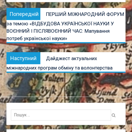
Навігація
Попередній
Попередній
ПЕРШИЙ МІЖНАРОДНИЙ ФОРУМ
записів
запис:
за темою «ВІДБУДОВА УКРАЇНСЬКОЇ НАУКИ У
ВОЄННИЙ І ПІСЛЯВОЄННИЙ ЧАС: Мапування
потреб української науки»
Наступний
Наступний
Дайджест актуальних
запис:
міжнародних програм обміну та волонтерства
Пошук
для: