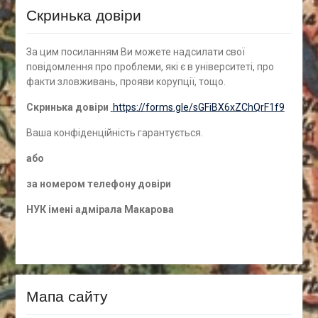
Скринька довіри
За цим посиланням Ви можете надсилати свої
повідомлення про проблеми, які є в університеті, про
факти зловживань, прояви корупції, тощо.
Скринька довіри
https://forms.gle/sGFiBX6xZChQrF1f9
Ваша конфіденційність гарантується.
а
бо
за номером
телефону довіри
НУК імені адмірала Макарова
Мапа сайту