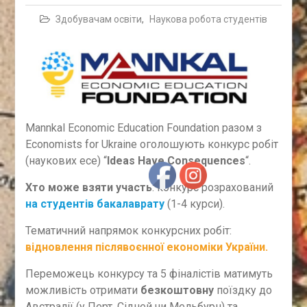
Здобувачам освіти
,
Наукова робота студентів
Mannkal Economic Education Foundation разом з
Economists for Ukraine оголошують конкурс робіт
(наукових есе) “
Ideas Have Consequences
“.
Хто може взяти участь
: конкурс розрахований
на студентів бакалаврату
(1-4 курси).
Тематичний напрямок конкурсних робіт:
відновлення післявоєнної економіки України.
Переможець конкурсу та 5 фіналістів матимуть
можливість отримати
безкоштовну
поїздку до
Австралії (у Перт, Сідней чи Мельбурн) та