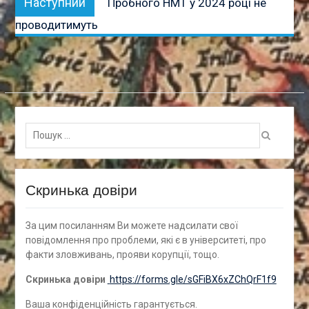
Наступний
Пробного НМТ у 2024 році не
запис:
проводитимуть
Пошук
для:
Скринька довіри
За цим посиланням Ви можете надсилати свої
повідомлення про проблеми, які є в університеті, про
факти зловживань, прояви корупції, тощо.
Скринька довіри
https://forms.gle/sGFiBX6xZChQrF1f9
Ваша конфіденційність гарантується.