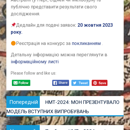
публічно представити результати свого
дослідження.
Дедлайн для подачі заявок:
20 жовтня 2023
року.
Реєстрація на конкурс за
покликанням
.
Детальну інформацію можна переглянути в
інформаційному листі
Please follow and like us:
Навігація
Попередній
Попередній
НМТ-2024: МОН ПРЕЗЕНТУВАЛО
записів
запис:
МОДЕЛЬ ВСТУПНИХ ВИПРОБУВАНЬ
Наступний