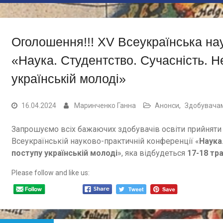
Оголошення!!! ХV Всеукраїнська на
«Наука. Студентство. Сучасність. Н
українській молоді»
16.04.2024
Маринченко Ганна
Анонси
,
Здобувачам
Запрошуємо всіх бажаючих здобувачів освіти прийняти у
Всеукраїнській науково-практичній конференції «
Наука
поступу українській молоді
», яка відбудеться
17-18 тр
Please follow and like us:
Навігація