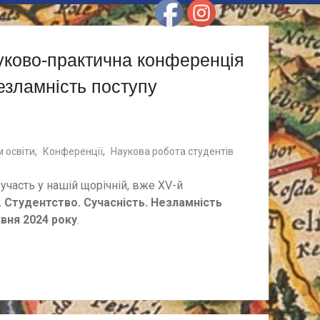
уково-практична конференція
езламність поступу
 освіти
,
Конференції
,
Наукова робота студентів
часть у нашій щорічній, вже XV-й
. Студентство. Сучасність. Незламність
авня 2024 року
.