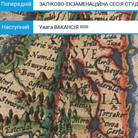
Попередній
Попередній
ЗАЛІКОВО-ЕКЗАМЕНАЦІЙНА СЕСІЯ СТУД
записів
запис:
Наступний
Наступний
Увага ВАКАНСІЯ !!!!!!!
запис: