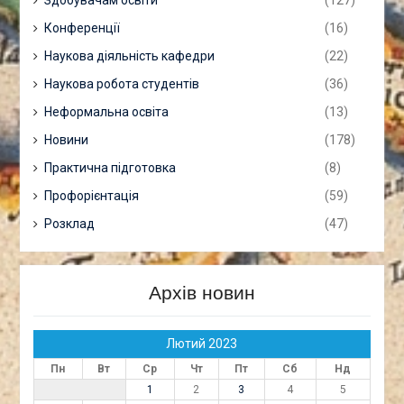
Здобувачам освіти
(127)
Конференції
(16)
Наукова діяльність кафедри
(22)
Наукова робота студентів
(36)
Неформальна освіта
(13)
Новини
(178)
Практична підготовка
(8)
Профорієнтація
(59)
Розклад
(47)
Архів новин
Лютий 2023
Пн
Вт
Ср
Чт
Пт
Сб
Нд
1
2
3
4
5