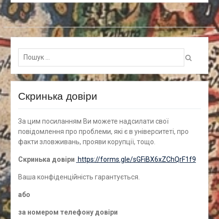
Пошук
для:
Скринька довіри
За цим посиланням Ви можете надсилати свої
повідомлення про проблеми, які є в університеті, про
факти зловживань, прояви корупції, тощо.
Скринька довіри
https://forms.gle/sGFiBX6xZChQrF1f9
Ваша конфіденційність гарантується.
а
бо
за номером
телефону довіри