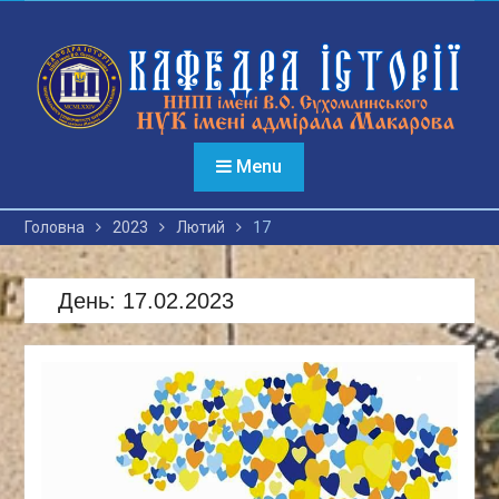
Перейти
до
вмісту
Menu
Головна
2023
Лютий
17
День:
17.02.2023