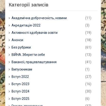
Категорії записів
Академічна доброчесність, новини
(11)
Акредитація-2022
(3)
Активності здобувачів освіти
(19)
Анонси
(18)
Без рубрики
(61)
ВІЙНА. Зберегти себе
(13)
Вакансії, працевлаштування
(41)
Випускникам
(1)
Вступ 2022
(27)
Вступ-2023
(16)
Вступ-2024
(30)
Вступ-2025
(6)
Гранти, стажування
(37)