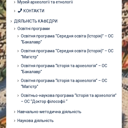
Музей археології та етнології
КОНТАКТИ
ДІЯЛЬНІСТЬ КАФЕДРИ
Освітні програми
Освітня програма “Середня освіта (Історія)” – ОС
“Бакалавр”
Освітня програма “Середня освіта (Історія)” – ОС
“Магістр”
Освітня програма “Історія та археологія” – ОС
“Бакалавр”
Освітня програма “Історія та археологія” – ОС
“Магістр”
Освітньо-наукова програма “Історія та археологія”
– ОС “Доктор філософії “
Навчально-методична діяльність
Наукова діяльність