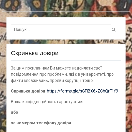
Пошук
для:
Скринька довіри
За цим посиланням Ви можете надсилати свої
повідомлення про проблеми, які є в університеті, про
факти зловживань, прояви корупції, тощо.
Скринька довіри
https://forms.gle/sGFiBX6xZChQrF1f9
Ваша конфіденційність гарантується.
а
бо
за номером
телефону довіри