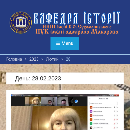
Перейти
до
вмісту
Menu
Головна
2023
Лютий
28
День:
28.02.2023