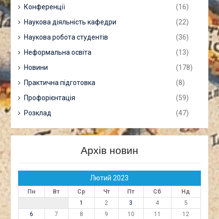
Конференції
(16)
Наукова діяльність кафедри
(22)
Наукова робота студентів
(36)
Неформальна освіта
(13)
Новини
(178)
Практична підготовка
(8)
Профорієнтація
(59)
Розклад
(47)
Архів новин
Лютий 2023
Пн
Вт
Ср
Чт
Пт
Сб
Нд
1
2
3
4
5
6
7
8
9
10
11
12