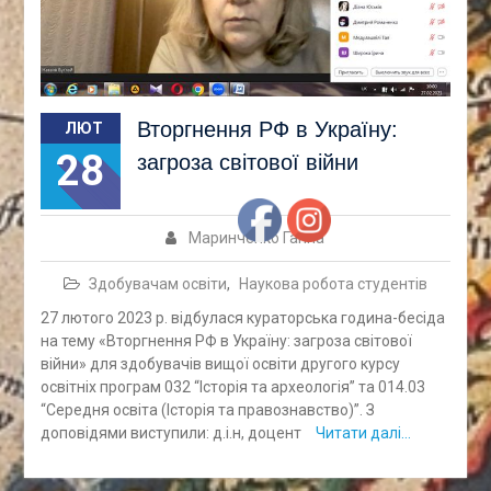
Вторгнення РФ в Україну:
ЛЮТ
28
загроза світової війни
Маринченко Ганна
Здобувачам освіти
,
Наукова робота студентів
27 лютого 2023 р. відбулася кураторська година-бесіда
на тему «Вторгнення РФ в Україну: загроза світової
війни» для здобувачів вищої освіти другого курсу
освітніх програм 032 “Історія та археологія” та 014.03
“Середня освіта (Історія та правознавство)”. З
доповідями виступили: д.і.н, доцент
Читати далі…