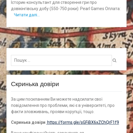
Історик-консультант для створення гри про
довікінгівську добу (550-750 роки): Pearl Games Оплата:
Читати далі…
Пошук
для:
Скринька довіри
За цим посиланням Ви можете надсилати свої
повідомлення про проблеми, які є в університеті, про
факти зловживань, прояви корупції, тощо.
Скринька довіри
https://forms.gle/sGFiBX6xZChQrF1f9
Ваша конфіденційність гарантується.