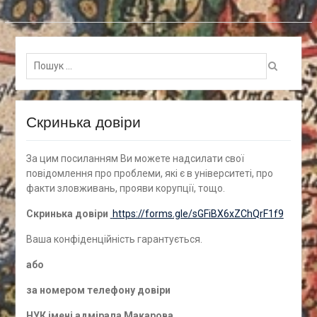
Пошук
для:
Скринька довіри
За цим посиланням Ви можете надсилати свої
повідомлення про проблеми, які є в університеті, про
факти зловживань, прояви корупції, тощо.
Скринька довіри
https://forms.gle/sGFiBX6xZChQrF1f9
Ваша конфіденційність гарантується.
а
бо
за номером
телефону довіри
НУК імені адмірала Макарова