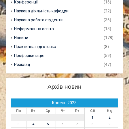
Конференції
(16)
Наукова діяльність кафедри
(22)
Наукова робота студентів
(36)
Неформальна освіта
(13)
Новини
(178)
Практична підготовка
(8)
Профорієнтація
(59)
Розклад
(47)
Архів новин
Квітень 2023
Пн
Вт
Ср
Чт
Пт
Сб
Нд
1
2
3
4
5
6
7
8
9