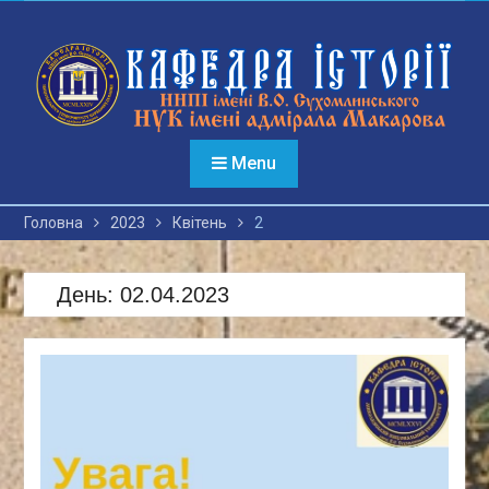
Перейти
до
вмісту
Menu
Головна
2023
Квітень
2
День:
02.04.2023