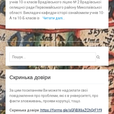
учнів 10-х класів Врадіївського ліцею № 2 Врадіївської
селищної ради Первомайського району Миколаївської
області. Викладачі кафедри історії ознайомили учнів 10-
А та 10-Б класів із
Читати далі…
Пошук
для:
Скринька довіри
За цим посиланням Ви можете надсилати свої
повідомлення про проблеми, які є в університеті, про
факти зловживань, прояви корупції, тощо.
Скринька довіри
https://forms.gle/sGFiBX6xZChQrF1f9