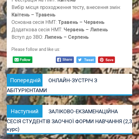
Вибір місця проходження тесту, внесення змін:
Квітень – Травень
Основна сесія НМТ:
Травень – Червень
Додаткова сесія НМТ:
Червень – Липень
Вступ до ЗВО:
Липень – Серпень
Please follow and like us:
Навігація
Попередній
Попередній
ОНЛАЙН-ЗУСТРІЧ З
записів
запис:
АБІТУРІЄНТАМИ
Наступний
Наступний
ЗАЛІКОВО-ЕКЗАМЕНАЦІЙНА
запис:
СЕСІЯ СТУДЕНТІВ ЗАОЧНОЇ ФОРМИ НАВЧАННЯ (2,3
курс)