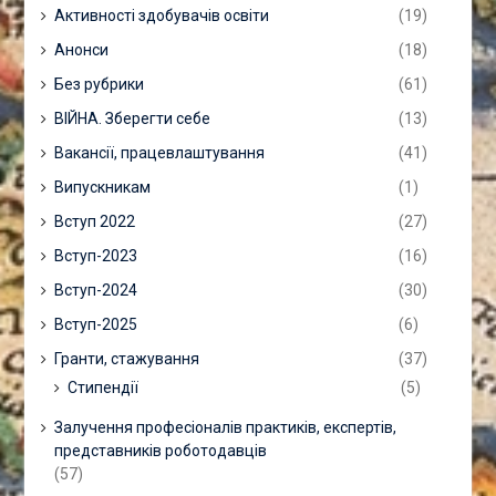
Активності здобувачів освіти
(19)
Анонси
(18)
Без рубрики
(61)
ВІЙНА. Зберегти себе
(13)
Вакансії, працевлаштування
(41)
Випускникам
(1)
Вступ 2022
(27)
Вступ-2023
(16)
Вступ-2024
(30)
Вступ-2025
(6)
Гранти, стажування
(37)
Стипендії
(5)
Залучення професіоналів практиків, експертів,
представників роботодавців
(57)