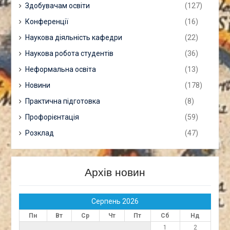
Здобувачам освіти
(127)
Конференції
(16)
Наукова діяльність кафедри
(22)
Наукова робота студентів
(36)
Неформальна освіта
(13)
Новини
(178)
Практична підготовка
(8)
Профорієнтація
(59)
Розклад
(47)
Архів новин
Серпень 2026
Пн
Вт
Ср
Чт
Пт
Сб
Нд
1
2