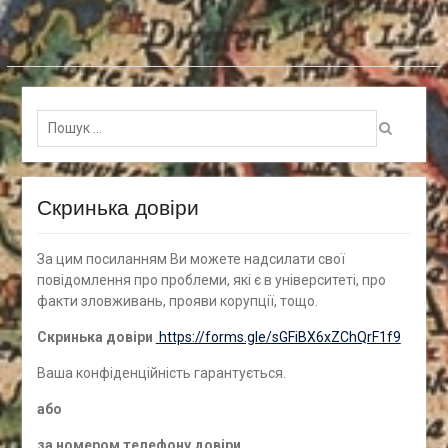
Пошук
для:
Скринька довіри
За цим посиланням Ви можете надсилати свої
повідомлення про проблеми, які є в університеті, про
факти зловживань, прояви корупції, тощо.
Скринька довіри
https://forms.gle/sGFiBX6xZChQrF1f9
Ваша конфіденційність гарантується.
а
бо
за номером
телефону довіри